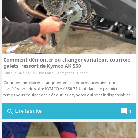
Comment démonter ou changer variateur, courroie,
galets, ressort de Kymco AK 550
Publié le : 02/11/2019 - Par
Daniel
| Catégories :
Tutoriel
Comment améliorer et augmenter les performances ainsi que
l'accélération de votre KYMCO AK 550 ? Il faut dans un premier
temps vous équiper des clés outils Easyboost qui sont indispensables.
Lire la suite
search
comment
1