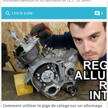
strictement identique sur un carburateur de 19, 21, 24, 28mm...
Lire la suite
search
comment
0
Comment utiliser la pige de calage sur un allumage