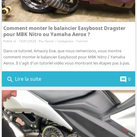
Comment monter le balancier Easyboost Dragster
pour MBK Nitro ou Yamaha Aerox ?
Publié le : 10/01/2020 - Par
Daniel
| Catégories :
Tutoriel
Dans ce tutoriel, Amaury Evø, que nous remercions, vous montre
comment monter le balancier Easyboost pour MBK Nitro / Yamaha
Aerox. Il s'agit d'un tutoriel vidéo vous montrant les étapes pas à pas.
Lire la suite
search
comment
0