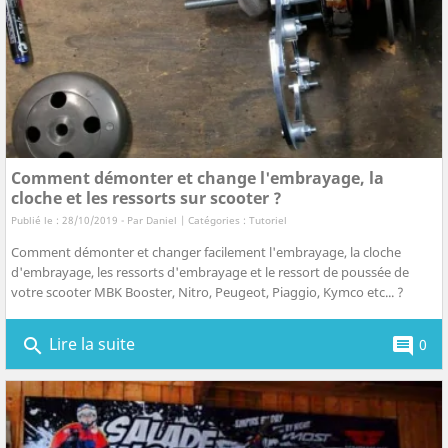
Comment démonter et change l'embrayage, la
cloche et les ressorts sur scooter ?
Publié le : 28/10/2019 - Par
Daniel
| Catégories :
Tutoriel
Comment démonter et changer facilement l'embrayage, la cloche
d'embrayage, les ressorts d'embrayage et le ressort de poussée de
votre scooter MBK Booster, Nitro, Peugeot, Piaggio, Kymco etc... ?
Lire la suite
search
comment
0