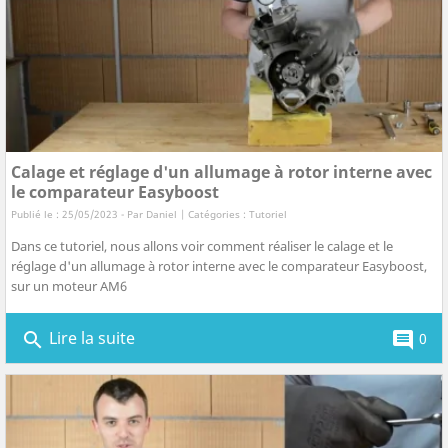
Calage et réglage d'un allumage à rotor interne avec
le comparateur Easyboost
Publié le : 25/05/2023 - Par
Daniel
| Catégories :
Tutoriel
Dans ce tutoriel, nous allons voir comment réaliser le calage et le
réglage d'un allumage à rotor interne avec le comparateur Easyboost,
sur un moteur AM6
Lire la suite
search
comment
0