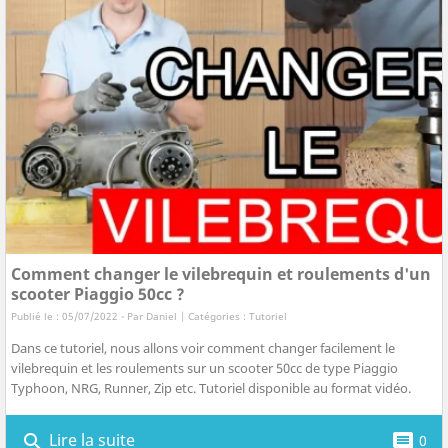
Comment changer le vilebrequin et roulements d'un
scooter Piaggio 50cc ?
Publié le : 05/07/2022 - Par
Daniel
| Catégories :
Tutoriel
Dans ce tutoriel, nous allons voir comment changer facilement le
vilebrequin et les roulements sur un scooter 50cc de type Piaggio
Typhoon, NRG, Runner, Zip etc. Tutoriel disponible au format vidéo.
Lire la suite
search
comment
0