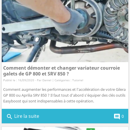
Comment démonter et changer variateur courroie
galets de GP 800 et SRV 850 ?
Publié le : 16/09/2020 - Par
Daniel
| Catégories :
Tutoriel
Comment augmenter les performances et l'accélération de votre Gilera
GP 800 ou Aprilia SRV 850 ? Il faut tout d'abord s'équiper des clés outils
Easyboost qui sont indispensables à cette opération.
Lire la suite
search
comment
0