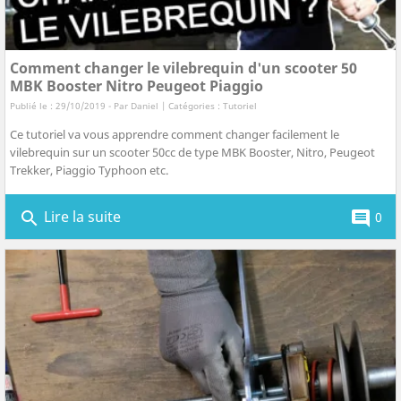
Comment changer le vilebrequin d'un scooter 50
MBK Booster Nitro Peugeot Piaggio
Publié le : 29/10/2019 - Par
Daniel
| Catégories :
Tutoriel
Ce tutoriel va vous apprendre comment changer facilement le
vilebrequin sur un scooter 50cc de type MBK Booster, Nitro, Peugeot
Trekker, Piaggio Typhoon etc.
Lire la suite
search
comment
0