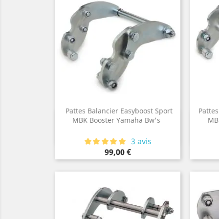
Pattes Balancier Easyboost Sport
Pattes
Aperçu rapide
MBK Booster Yamaha Bw's

MB
3 avis
Prix
99,00 €