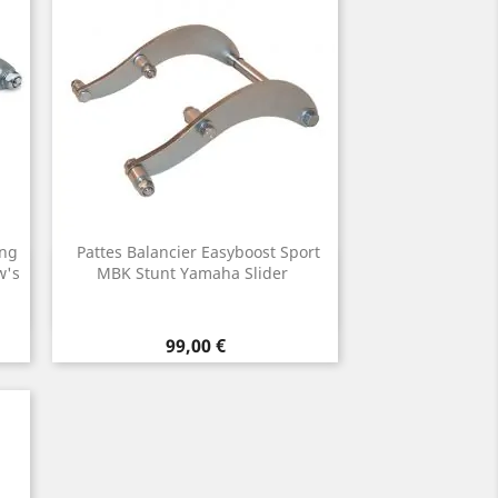
ing
Pattes Balancier Easyboost Sport
Aperçu rapide
w's
MBK Stunt Yamaha Slider

Prix
99,00 €