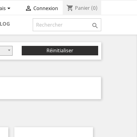
shopping_cart


Panier
(0)
ais
Connexion
LOG

Réinitialiser