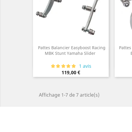
Pattes Balancier Easyboost Racing
Pattes
Aperçu rapide
MBK Stunt Yamaha Slider

1 avis
Prix
119,00 €
Affichage 1-7 de 7 article(s)