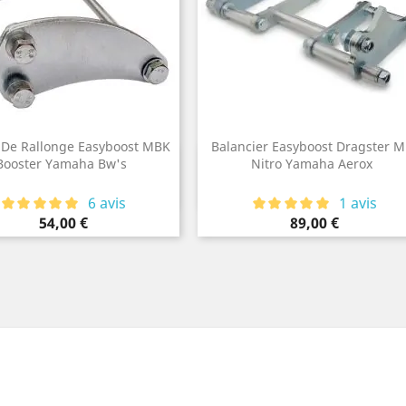
 De Rallonge Easyboost MBK
Balancier Easyboost Dragster 
Aperçu rapide
Aperçu rapide
Booster Yamaha Bw's

Nitro Yamaha Aerox

6 avis
1 avis
Prix
Prix
54,00 €
89,00 €