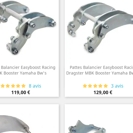
 Balancier Easyboost Racing
Pattes Balancier Easyboost Rac
Aperçu rapide
Aperçu rapide
K Booster Yamaha Bw's

Dragster MBK Booster Yamaha B

8 avis
3 avis
Prix
Prix
119,00 €
129,00 €