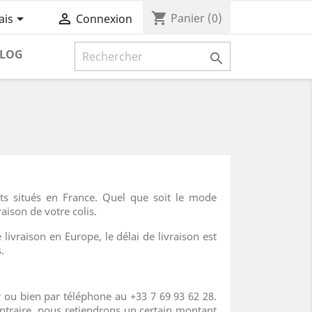
shopping_cart


Panier
(0)
ais
Connexion
LOG

ts situés en France. Quel que soit le mode
raison de votre colis.
ivraison en Europe, le délai de livraison est
.
fr ou bien par téléphone au +33 7 69 93 62 28.
contraire, nous retiendrons un certain montant