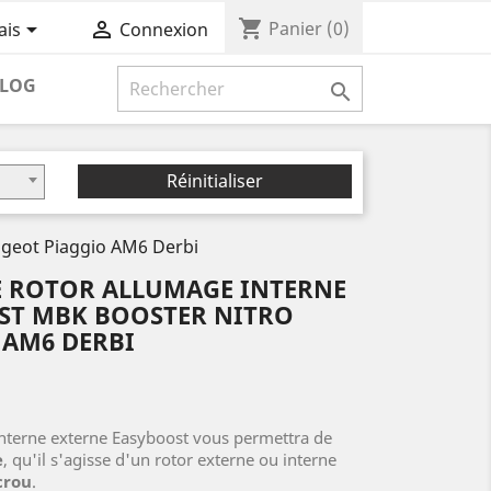
shopping_cart


Panier
(0)
ais
Connexion
LOG

Réinitialiser
ugeot Piaggio AM6 Derbi
E ROTOR ALLUMAGE INTERNE
ST MBK BOOSTER NITRO
 AM6 DERBI
interne externe Easyboost vous permettra de
e
, qu'il s'agisse d'un rotor externe ou interne
crou
.