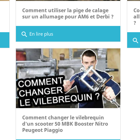
Comment utiliser la pige de calage
Co
sur un allumage pour AM6 et Derbi ?
al
?
search
En lire plus
search
Comment changer le vilebrequin
d'un scooter 50 MBK Booster Nitro
Peugeot Piaggio