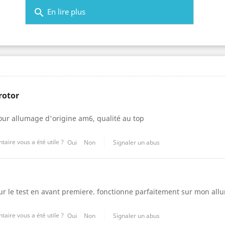
search
En lire plus
rotor
our allumage d'origine am6, qualité au top
aire vous a été utile ?
Oui
Non
Signaler un abus
r le test en avant premiere. fonctionne parfaitement sur mon allum
aire vous a été utile ?
Oui
Non
Signaler un abus