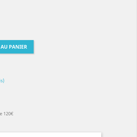
 AU PANIER
is)
de 120€