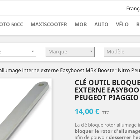
Franç
OTO 50CC
MAXISCOOTER
MOB
AUTO
VÉLO
B
e
Marque
Modèle
r allumage interne externe Easyboost MBK Booster Nitro Pe
CLÉ OUTIL BLOQU
EXTERNE EASYBOO
PEUGEOT PIAGGIO
14,00 €
TTC
La clé bloque rotor allumage 
bloquer le rotor d'allumag
afin de pouvoir
desserrer l’é