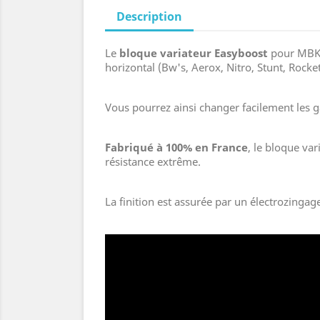
Description
Le
bloque variateur Easyboost
pour MBK B
horizontal (Bw's, Aerox, Nitro, Stunt, Rocket 
Vous pourrez ainsi changer facilement les ga
Fabriqué à 100% en France
, le bloque va
résistance extrême.
La finition est assurée par un électrozingag