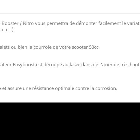
ooster / Nitro vous permettra de démonter facilement le variateu
etc...).
lets ou bien la courroie de votre scooter 50cc.
riateur Easyboost est découpé au laser dans de l'acier de très hau
e et assure une résistance optimale contre la corrosion.