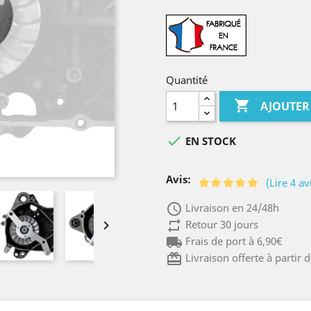
Quantité

AJOUTER

EN STOCK
Avis:
(Lire 4 av
access_time
Livraison en 24/48h

repeat
Retour 30 jours
local_shipping
Frais de port à 6,90€
card_giftcard
Livraison offerte à partir 