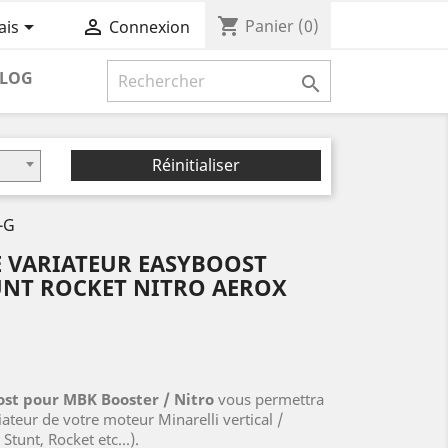
shopping_cart


Panier
(0)
ais
Connexion
LOG

Réinitialiser
-G
E VARIATEUR EASYBOOST
UNT ROCKET NITRO AEROX
ost pour MBK Booster / Nitro
vous permettra
ateur de votre moteur Minarelli vertical /
Stunt, Rocket etc...).