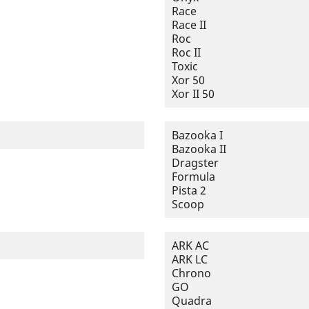
Race
Race II
Roc
Roc II
Toxic
Xor 50
Xor II 50
Bazooka I
Bazooka II
Dragster
Formula
Pista 2
Scoop
ARK AC
ARK LC
Chrono
GO
Quadra