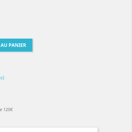
 AU PANIER
is)
de 120€