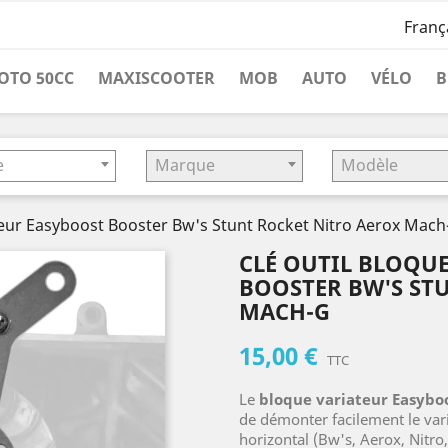
Franç
OTO 50CC
MAXISCOOTER
MOB
AUTO
VÉLO
B
e
Marque
Modèle
ateur Easyboost Booster Bw's Stunt Rocket Nitro Aerox Mach
CLÉ OUTIL BLOQU
BOOSTER BW'S ST
MACH-G
15,00 €
TTC
Le
bloque variateur Easybo
de démonter facilement le vari
horizontal (Bw's, Aerox, Nitro, 