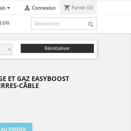
shopping_cart


Panier
(0)
ais
Connexion
LOG

Réinitialiser
GE ET GAZ EASYBOOST
ERRES-CÂBLE
 AU PANIER