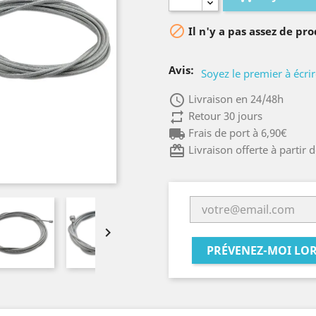

Il n'y a pas assez de pro
Avis:
Soyez le premier à écrir
access_time
Livraison en 24/48h
repeat
Retour 30 jours
local_shipping
Frais de port à 6,90€
card_giftcard
Livraison offerte à partir 

PRÉVENEZ-MOI LOR