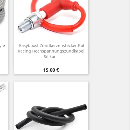
yle
Easyboost Zündkerzenstecker Rot
Vorschau
Racing Hochspannungszündkabel

Silikon
Preis
15,00 €