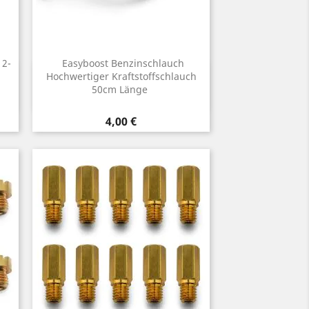
 2-
Easyboost Benzinschlauch
Vorschau
Hochwertiger Kraftstoffschlauch

50cm Länge
Preis
4,00 €