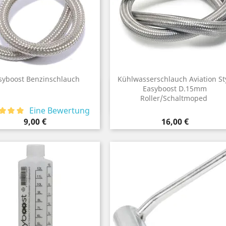
syboost Benzinschlauch
Kühlwasserschlauch Aviation St
Vorschau
Vorschau

Easyboost D.15mm

Roller/Schaltmoped
Eine Bewertung
Preis
Preis
9,00 €
16,00 €