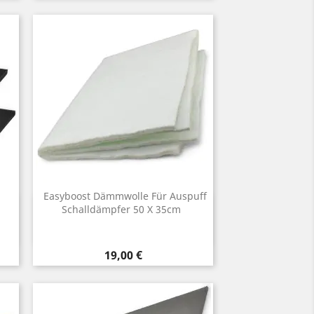
Easyboost Dämmwolle Für Auspuff
Vorschau
Schalldämpfer 50 X 35cm

Preis
19,00 €