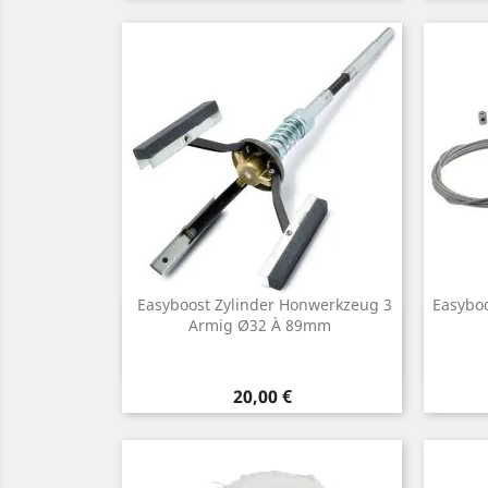
Easyboost Zylinder Honwerkzeug 3
Easybo
Vorschau
Armig Ø32 À 89mm

Preis
20,00 €