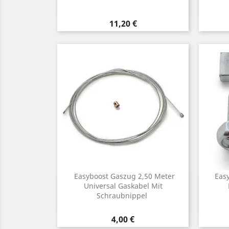
Preis
11,20 €
Easyboost Gaszug 2,50 Meter
Eas
Vorschau
Universal Gaskabel Mit

Schraubnippel
Preis
4,00 €