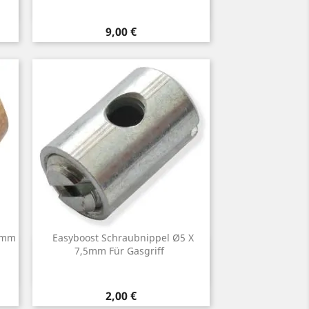
Preis
9,00 €
6mm
Easyboost Schraubnippel Ø5 X
Vorschau
7,5mm Für Gasgriff

Preis
2,00 €