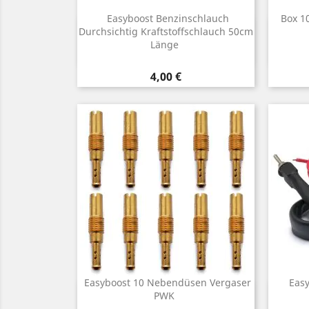
Easyboost Benzinschlauch
Box 1
Vorschau
Durchsichtig Kraftstoffschlauch 50cm

Länge
Preis
4,00 €
Easyboost 10 Nebendüsen Vergaser
Eas
Vorschau

PWK