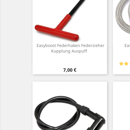
Easyboost Federhaken Federzieher
Ea
Vorschau
Kupplung Auspuff

Preis
7,00 €