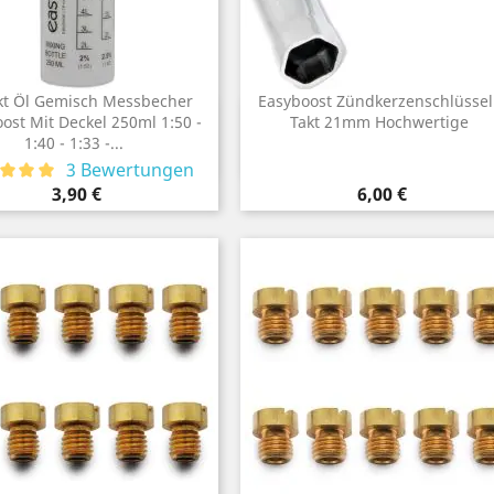
kt Öl Gemisch Messbecher
Easyboost Zündkerzenschlüssel
Vorschau
Vorschau
ost Mit Deckel 250ml 1:50 -

Takt 21mm Hochwertige

1:40 - 1:33 -...
3 Bewertungen
Preis
Preis
3,90 €
6,00 €