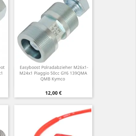
ot
Easyboost Polradabzieher M26x1-
Vorschau
x1
M24x1 Piaggio 50cc GY6 139QMA

QMB Kymco
Preis
12,00 €