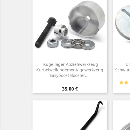
Kugellager Abziehwerkzeug
Un
Vorschau
Kurbelwellendemontagewerkzeug

Schwun
Easyboost Booster...
Preis
35,00 €