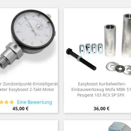
 Zündzeitpunkt-Einstellgerät
Easyboost Kurbelwellen-
Vorschau
Vorschau
ter Easyboost 2-Takt-Motor

Einbauwerkzeug Mofa MBK 5

Peugeot 103 RCX SP SPX
Eine Bewertung
Preis
Preis
45,00 €
36,00 €