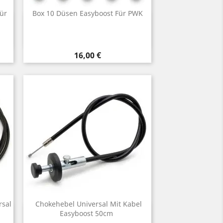
ür
Box 10 Düsen Easyboost Für PWK
Vorschau

Preis
16,00 €
rsal
Chokehebel Universal Mit Kabel
Vorschau
Easyboost 50cm
