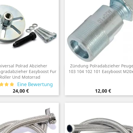
iversal Polrad Abzieher
Zündung Polradabzieher Peuge
Vorschau
Vorschau
gradabzieher Easyboost Fur

103 104 102 101 Easyboost M20

Roller Und Motorrad
Eine Bewertung
Preis
Preis
24,00 €
12,00 €