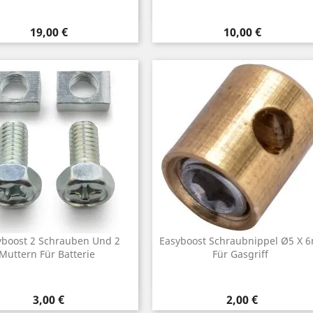
Preis
Preis
19,00 €
10,00 €
yboost 2 Schrauben Und 2
Easyboost Schraubnippel Ø5 X 
Vorschau
Vorschau
Muttern Für Batterie


Für Gasgriff
Preis
Preis
3,00 €
2,00 €