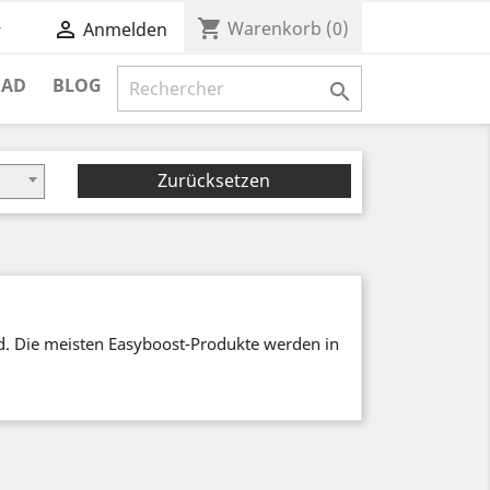
shopping_cart


Warenkorb
(0)
Anmelden
RAD
BLOG

Zurücksetzen
d. Die meisten Easyboost-Produkte werden in