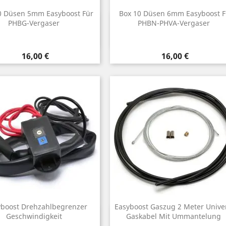
0 Düsen 5mm Easyboost Für
Box 10 Düsen 6mm Easyboost F
Vorschau
Vorschau
PHBG-Vergaser

PHBN-PHVA-Vergaser

Preis
Preis
16,00 €
16,00 €
yboost Drehzahlbegrenzer
Easyboost Gaszug 2 Meter Unive
Vorschau
Vorschau
Geschwindigkeit

Gaskabel Mit Ummantelung
