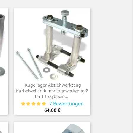
Kugellager Abziehwerkzeug
Vorschau
1
Kurbelwellendemontagewerkzeug 2

Im 1 Easyboost...
7 Bewertungen
Preis
64,00 €