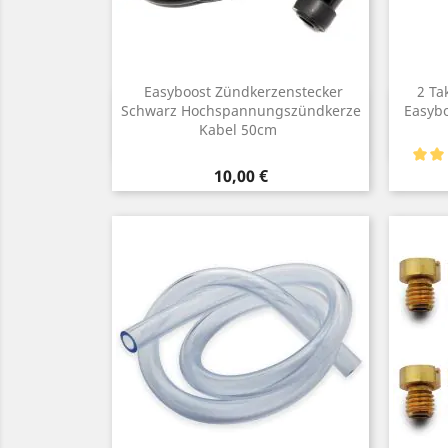
Easyboost Zündkerzenstecker
2 Ta
Vorschau
Schwarz Hochspannungszündkerze

Easybo
Kabel 50cm
Preis
10,00 €