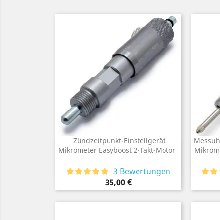
Zündzeitpunkt-Einstellgerät
Messuhr
Vorschau
Mikrometer Easyboost 2-Takt-Motor

Mikrome
3 Bewertungen
Preis
35,00 €