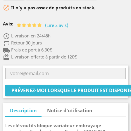

Il n'y a pas assez de produits en stock.
Avis:
(Lire 2 avis)
access_time
Livraison en 24/48h
repeat
Retour 30 jours
local_shipping
Frais de port à 6,90€
card_giftcard
Livraison offerte à partir de 120€
PRÉVENEZ-MOI LORSQUE LE PRODUIT EST DISPONI
Description
Notice d'utilisation
Les
clés-outils bloque variateur embrayage