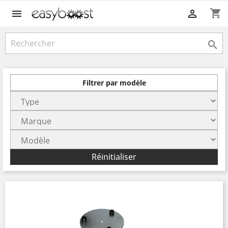
shopping_cart



Filtrer par modèle
Réinitialiser