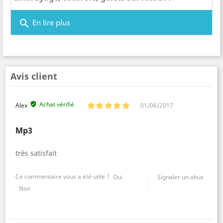
search
En lire plus
Avis client
Achat vérifié
Alex
01/06/2017
Mp3
très satisfait
Ce commentaire vous a été utile ?
Oui
Signaler un abus
Non