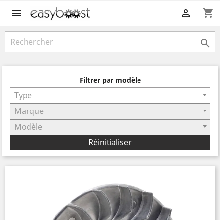
shopping_cart



Filtrer par modèle
Type
Marque
Modèle
Réinitialiser