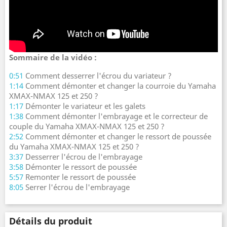
Sommaire de la vidéo :
0:51
Comment desserrer l'écrou du variateur ?
1:14
Comment démonter et changer la courroie du Yamaha
XMAX-NMAX 125 et 250 ?
1:17
Démonter le variateur et les galets
1:38
Comment démonter l'embrayage et le correcteur de
couple du Yamaha XMAX-NMAX 125 et 250 ?
2:52
Comment démonter et changer le ressort de poussée
du Yamaha XMAX-NMAX 125 et 250 ?
3:37
Desserrer l'écrou de l'embrayage
3:58
Démonter le ressort de poussée
5:57
Remonter le ressort de poussée
8:05
Serrer l'écrou de l'embrayage
Détails du produit