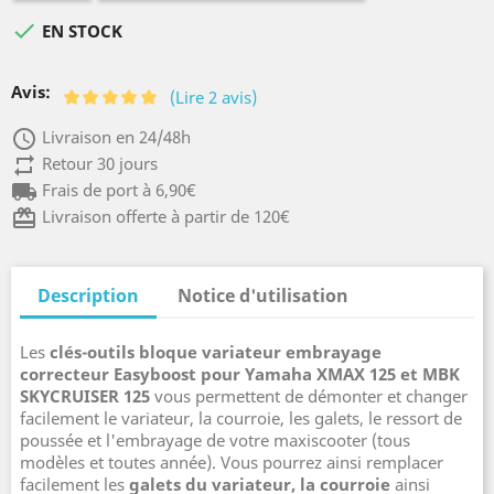

EN STOCK
Avis:
(Lire 2 avis)
access_time
Livraison en 24/48h
repeat
Retour 30 jours
local_shipping
Frais de port à 6,90€
card_giftcard
Livraison offerte à partir de 120€
Description
Notice d'utilisation
Les
clés-outils bloque variateur embrayage
correcteur Easyboost pour Yamaha XMAX 125 et MBK
SKYCRUISER 125
vous permettent de démonter et changer
facilement le variateur, la courroie, les galets, le ressort de
poussée et l'embrayage de votre maxiscooter (tous
modèles et toutes année). Vous pourrez ainsi remplacer
facilement les
galets du variateur, la courroie
ainsi