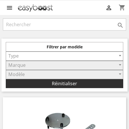
shopping_cart



Filtrer par modèle
Type
Marque
Modèle
Réinitialiser