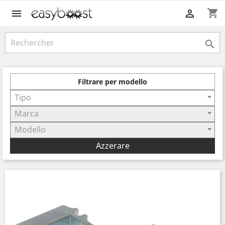
shopping_cart



Filtrare per modello
Tipo
Marca
Modello
Azzerare