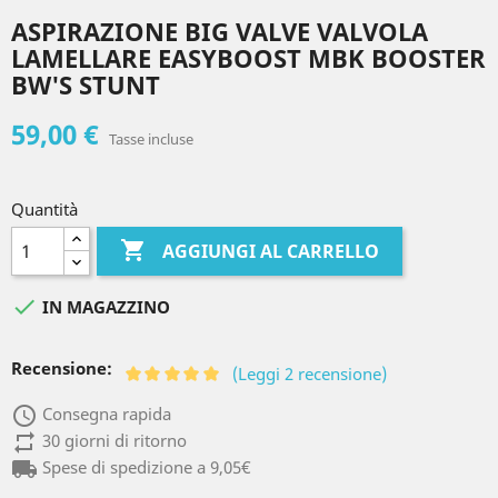
ASPIRAZIONE BIG VALVE VALVOLA
LAMELLARE EASYBOOST MBK BOOSTER
BW'S STUNT
59,00 €
Tasse incluse
Quantità

AGGIUNGI AL CARRELLO

IN MAGAZZINO
Recensione:
(Leggi 2 recensione)
access_time
Consegna rapida
repeat
30 giorni di ritorno
local_shipping
Spese di spedizione a 9,05€