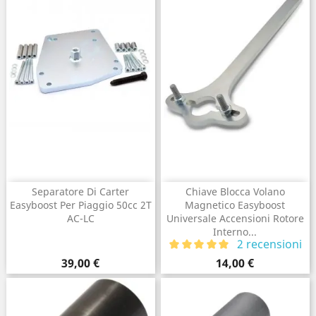
Separatore Di Carter
Chiave Blocca Volano
Easyboost Per Piaggio 50cc 2T
Magnetico Easyboost
AC-LC
Universale Accensioni Rotore
Interno...
2 recensioni
Prezzo
Prezzo
39,00 €
14,00 €