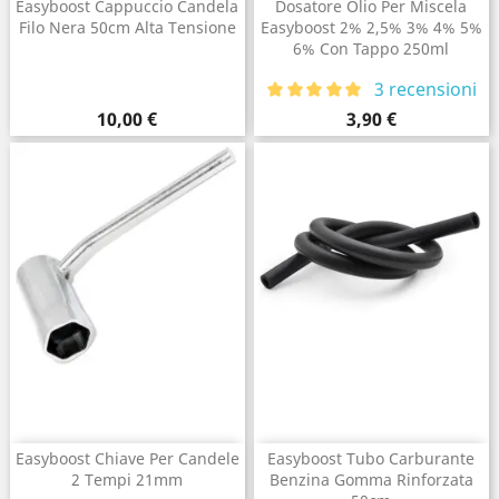
Easyboost Cappuccio Candela
Dosatore Olio Per Miscela
Filo Nera 50cm Alta Tensione
Easyboost 2% 2,5% 3% 4% 5%
6% Con Tappo 250ml
3 recensioni
Prezzo
Prezzo
10,00 €
3,90 €
Easyboost Chiave Per Candele
Easyboost Tubo Carburante
2 Tempi 21mm
Benzina Gomma Rinforzata