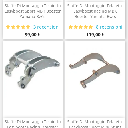
Staffe Di Montaggio Telaietto
Staffe Di Montaggio Telaietto
Easyboost Sport MBK Booster
Easyboost Racing MBK
Yamaha Bw's
Booster Yamaha Bw's
3 recensioni
8 recensioni
Prezzo
Prezzo
99,00 €
119,00 €
Staffe Di Montaggio Telaietto
Staffe Di Montaggio Telaietto
Easyboost Racing Dragster
Easyboost Sport MBK Stunt