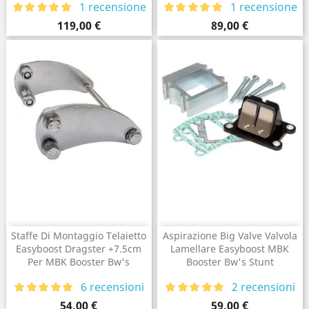
1 recensione
1 recensione
Prezzo
Prezzo
119,00 €
89,00 €
Staffe Di Montaggio Telaietto
Aspirazione Big Valve Valvola
Easyboost Dragster +7.5cm
Lamellare Easyboost MBK
Per MBK Booster Bw's
Booster Bw's Stunt
6 recensioni
2 recensioni
Prezzo
Prezzo
54,00 €
59,00 €