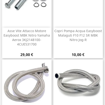
Asse Vite Attacco Motore
Copri Pompa Acqua Easyboost
Easyboost MBK Nitro Yamaha
Malaguti F10 F12 SR MBK
Aerox 3KJ2148100-
Nitro Jog-R
4CUE531700
Prezzo
Prezzo
29,00 €
10,00 €