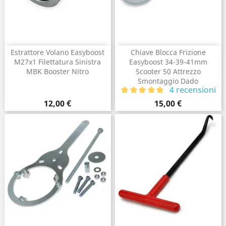
Estrattore Volano Easyboost
Chiave Blocca Frizione
M27x1 Filettatura Sinistra
Easyboost 34-39-41mm
MBK Booster Nitro
Scooter 50 Attrezzo
Smontaggio Dado
4 recensioni
Prezzo
Prezzo
12,00 €
15,00 €