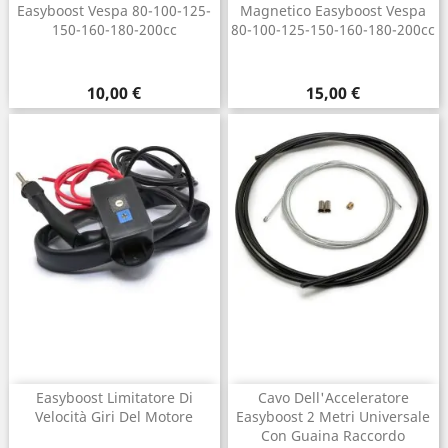
Easyboost Vespa 80-100-125-
Magnetico Easyboost Vespa
150-160-180-200cc
80-100-125-150-160-180-200cc
Prezzo
Prezzo
10,00 €
15,00 €
Easyboost Limitatore Di
Cavo Dell'Acceleratore
Velocità Giri Del Motore
Easyboost 2 Metri Universale
Con Guaina Raccordo