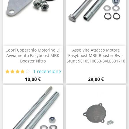
Copri Coperchio Motorino Di
Asse Vite Attacco Motore
Avviamento Easyboost MBK
Easyboost MBK Booster Bw’s
Booster Nitro
Stunt 9010510063-3VLE531710
1 recensione
Prezzo
Prezzo
10,00 €
29,00 €