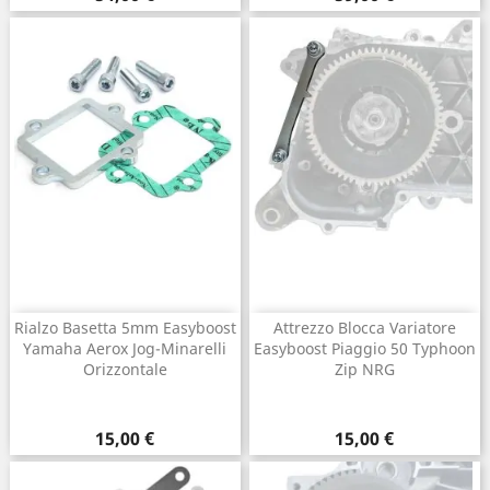
Rialzo Basetta 5mm Easyboost
Attrezzo Blocca Variatore
Yamaha Aerox Jog-Minarelli
Easyboost Piaggio 50 Typhoon
Orizzontale
Zip NRG
Prezzo
Prezzo
15,00 €
15,00 €