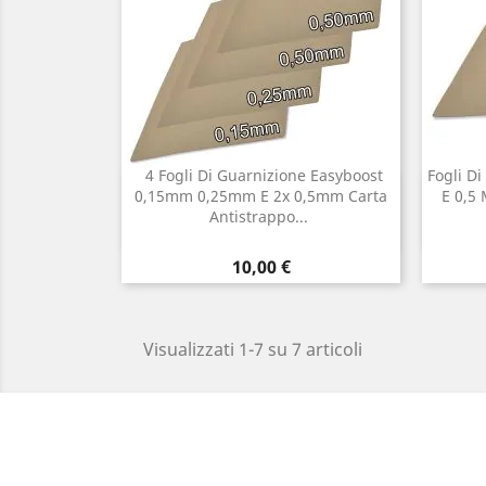
4 Fogli Di Guarnizione Easyboost
Fogli D
Anteprima
0,15mm 0,25mm E 2x 0,5mm Carta

E 0,5
Antistrappo...
Prezzo
10,00 €
Visualizzati 1-7 su 7 articoli