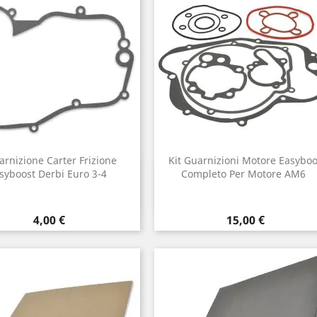
arnizione Carter Frizione
Kit Guarnizioni Motore Easyboo
Anteprima
Anteprima
syboost Derbi Euro 3-4

Completo Per Motore AM6

Prezzo
Prezzo
4,00 €
15,00 €