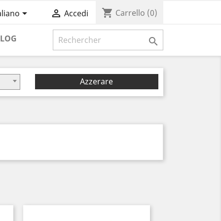
shopping_cart


Carrello
(0)
aliano
Accedi
BLOG

Azzerare