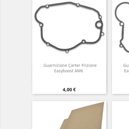
Guarnizione Carter Frizione
Gu
Anteprima

Easyboost AM6
Ea
Prezzo
4,00 €