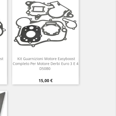
st
Kit Guarnizioni Motore Easyboost
Anteprima
Completo Per Motore Derbi Euro 3 E 4

D50B0
Prezzo
15,00 €