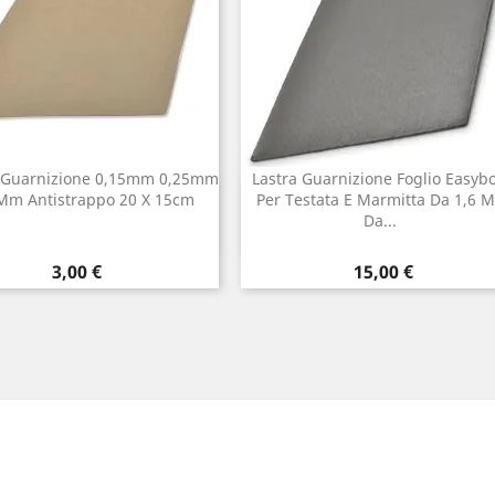
i Guarnizione 0,15mm 0,25mm
Lastra Guarnizione Foglio Easyb
Anteprima
Anteprima
 Mm Antistrappo 20 X 15cm

Per Testata E Marmitta Da 1,6 

Da...
Prezzo
Prezzo
3,00 €
15,00 €