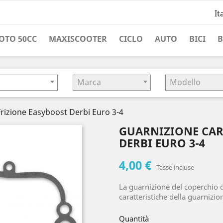
It
OTO 50CC
MAXISCOOTER
CICLO
AUTO
BICI
o
Marca
Modello
rizione Easyboost Derbi Euro 3-4
GUARNIZIONE CAR
DERBI EURO 3-4
4,00 €
Tasse incluse
La guarnizione del coperchio d
caratteristiche della guarnizio
Quantità