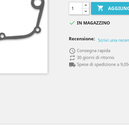

AGGIUNG

IN MAGAZZINO
Recensione:
Scrivi una rece
access_time
Consegna rapida
repeat
30 giorni di ritorno
local_shipping
Spese di spedizione a 9,05