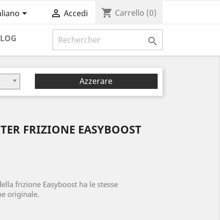
shopping_cart


Carrello
(0)
aliano
Accedi
BLOG

Azzerare
TER FRIZIONE EASYBOOST
ella frizione Easyboost ha le stesse
ne originale.