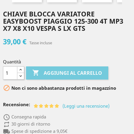
CHIAVE BLOCCA VARIATORE
EASYBOOST PIAGGIO 125-300 4T MP3
X7 X8 X10 VESPA S LX GTS
39,00 €
Tasse incluse
Quantità

AGGIUNGI AL CARRELLO

Non ci sono abbastanza prodotti in magazzino
Recensione:
(Leggi una recensione)
access_time
Consegna rapida
repeat
30 giorni di ritorno
local_shipping
Spese di spedizione a 9,05€