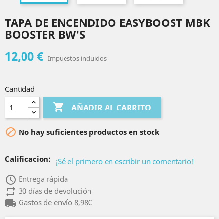
TAPA DE ENCENDIDO EASYBOOST MBK
BOOSTER BW'S
12,00 €
Impuestos incluidos
Cantidad

AÑADIR AL CARRITO

No hay suficientes productos en stock
Calificacion:
¡Sé el primero en escribir un comentario!
access_time
Entrega rápida
repeat
30 días de devolución
local_shipping
Gastos de envío 8,98€