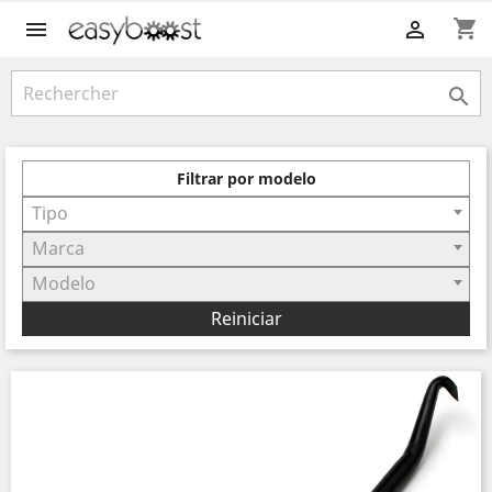
shopping_cart



Filtrar por modelo
Tipo
Marca
Modelo
Reiniciar