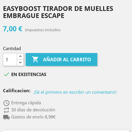
EASYBOOST TIRADOR DE MUELLES
EMBRAGUE ESCAPE
7,00 €
Impuestos incluidos
Cantidad

AÑADIR AL CARRITO

EN EXISTENCIAS
Calificacion:
¡Sé el primero en escribir un comentario!
access_time
Entrega rápida
repeat
30 días de devolución
local_shipping
Gastos de envío 8,98€