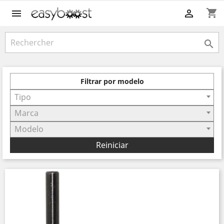
shopping_cart



Filtrar por modelo
Tipo
Marca
Modelo
Reiniciar