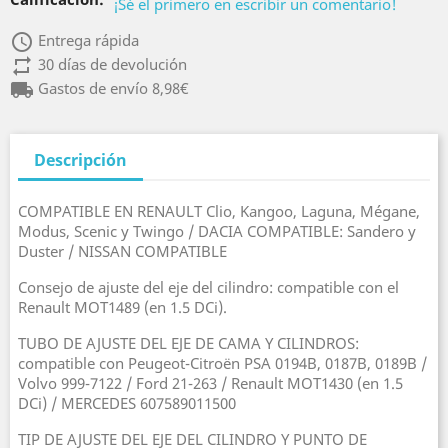
¡Sé el primero en escribir un comentario!
access_time
Entrega rápida
repeat
30 días de devolución
local_shipping
Gastos de envío 8,98€
Descripción
COMPATIBLE EN RENAULT Clio, Kangoo, Laguna, Mégane,
Modus, Scenic y Twingo / DACIA COMPATIBLE: Sandero y
Duster / NISSAN COMPATIBLE
Consejo de ajuste del eje del cilindro: compatible con el
Renault MOT1489 (en 1.5 DCi).
TUBO DE AJUSTE DEL EJE DE CAMA Y CILINDROS:
compatible con Peugeot-Citroën PSA 0194B, 0187B, 0189B /
Volvo 999-7122 / Ford 21-263 / Renault MOT1430 (en 1.5
DCi) / MERCEDES 607589011500
TIP DE AJUSTE DEL EJE DEL CILINDRO Y PUNTO DE