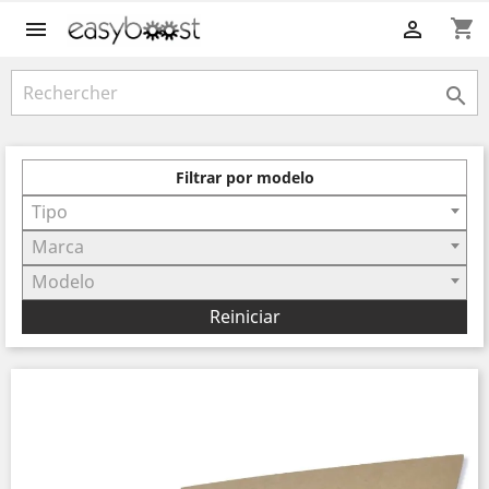
shopping_cart



Filtrar por modelo
Tipo
Marca
Modelo
Reiniciar