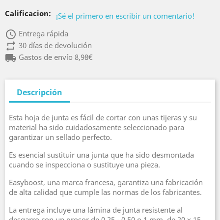
Calificacion:
¡Sé el primero en escribir un comentario!
access_time
Entrega rápida
repeat
30 días de devolución
local_shipping
Gastos de envío 8,98€
Descripción
Esta hoja de junta es fácil de cortar con unas tijeras y su
material ha sido cuidadosamente seleccionado para
garantizar un sellado perfecto.
Es esencial sustituir una junta que ha sido desmontada
cuando se inspecciona o sustituye una pieza.
Easyboost, una marca francesa, garantiza una fabricación
de alta calidad que cumple las normas de los fabricantes.
La entrega incluye una lámina de junta resistente al
desgarro con un grosor de 0,25 - 0,50 o 1 mm, de 20 x 15