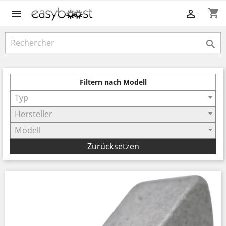
shopping_cart



Filtern nach Modell
Typ
Hersteller
Modell
Zurücksetzen