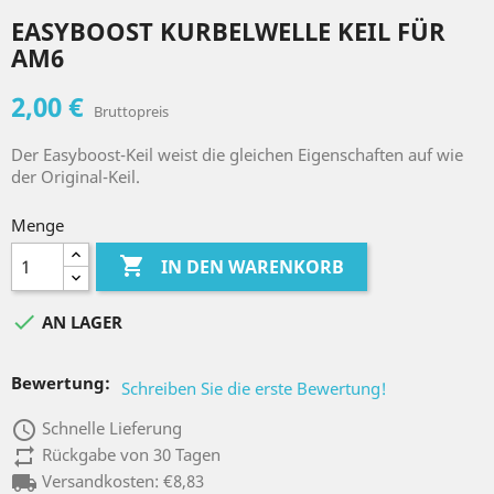
EASYBOOST KURBELWELLE KEIL FÜR
AM6
2,00 €
Bruttopreis
Der Easyboost-Keil weist die gleichen Eigenschaften auf wie
der Original-Keil.
Menge

IN DEN WARENKORB

AN LAGER
Bewertung:
Schreiben Sie die erste Bewertung!
access_time
Schnelle Lieferung
repeat
Rückgabe von 30 Tagen
local_shipping
Versandkosten: €8,83