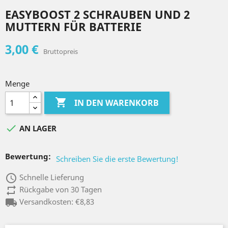
EASYBOOST 2 SCHRAUBEN UND 2
MUTTERN FÜR BATTERIE
3,00 €
Bruttopreis
Menge

IN DEN WARENKORB

AN LAGER
Bewertung:
Schreiben Sie die erste Bewertung!
access_time
Schnelle Lieferung
repeat
Rückgabe von 30 Tagen
local_shipping
Versandkosten: €8,83