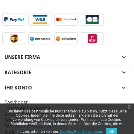
UNSERE FIRMA

KATEGORIE

IHR KONTO

Easyboost
19 rue de l'Industrie
Um Ihnen das bestmögliche Kundenerlebnis zu bieten, nutzt diese Seite
67400 Illkirch-Graffenstaden
Cookies. Indem Sie Ihre Seite nutzen, erklären Sie sich mit der
France
Verwendung von Cookies einverstanden. Wir haben neue Cookies-
Richtlinien veröffentlicht, in denen Sie mehr über die Cookies, die wir
Tel :
+33 7 69 93 62 28
Mail :
info@easyboost.fr
nutzen, erfahren können.
Cookies-Richtlinien lesen.
Ok