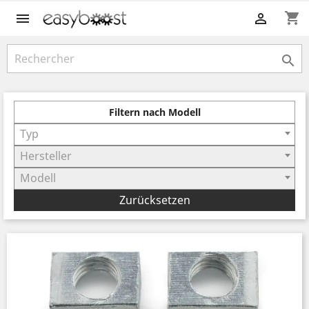
shopping_cart



Filtern nach Modell
Typ
Hersteller
Modell
Zurücksetzen