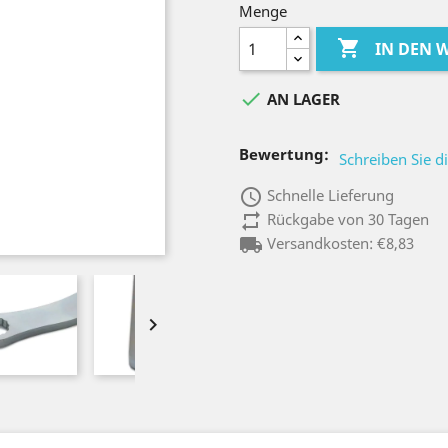
Menge

IN DEN

AN LAGER
Bewertung:
Schreiben Sie d
access_time
Schnelle Lieferung
repeat
Rückgabe von 30 Tagen
local_shipping
Versandkosten: €8,83
