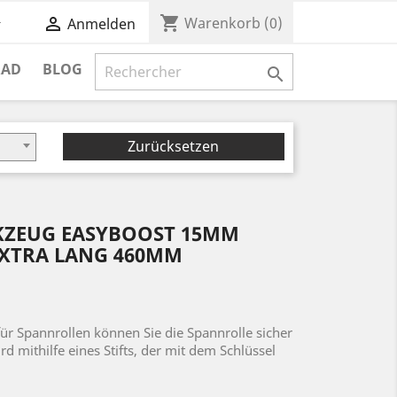
shopping_cart


Warenkorb
(0)
Anmelden
RAD
BLOG

Zurücksetzen
KZEUG EASYBOOST 15MM
EXTRA LANG 460MM
ür Spannrollen können Sie die Spannrolle sicher
d mithilfe eines Stifts, der mit dem Schlüssel