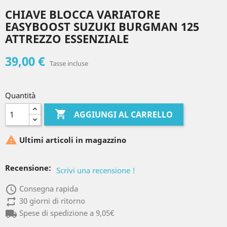
CHIAVE BLOCCA VARIATORE
EASYBOOST SUZUKI BURGMAN 125
ATTREZZO ESSENZIALE
39,00 €
Tasse incluse
Quantità

AGGIUNGI AL CARRELLO

Ultimi articoli in magazzino
Recensione:
Scrivi una recensione !
access_time
Consegna rapida
repeat
30 giorni di ritorno
local_shipping
Spese di spedizione a 9,05€