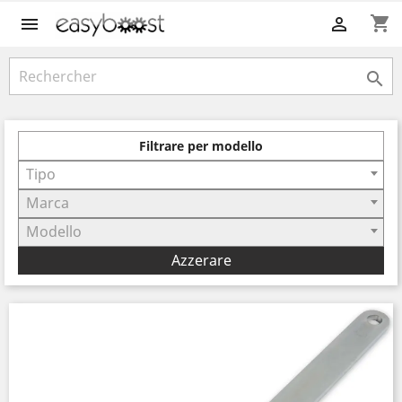
shopping_cart



Filtrare per modello
Tipo
Marca
Modello
Azzerare