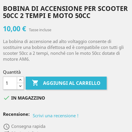
BOBINA DI ACCENSIONE PER SCOOTER
50CC 2 TEMPI E MOTO 50CC
10,00 €
Tasse incluse
La bobina di accensione ad alto voltaggio consente di
sostituire una bobina difettosa ed è compatibile con tutti gli
scooter 50cc a 2 tempi, nonché con le moto 50cc dotate di
motore AM6.
Quantità

AGGIUNGI AL CARRELLO

IN MAGAZZINO
Recensione:
Scrivi una recensione !
access_time
Consegna rapida