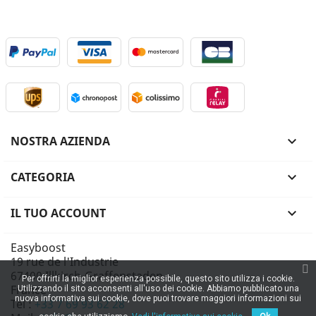
NOSTRA AZIENDA

CATEGORIA

IL TUO ACCOUNT

Easyboost
19 rue de l'Industrie
67400 Illkirch-Graffenstaden
Per offrirti la miglior esperienza possibile, questo sito utilizza i cookie.
France
Utilizzando il sito acconsenti all'uso dei cookie. Abbiamo pubblicato una
nuova informativa sui cookie, dove puoi trovare maggiori informazioni sui
Tel :
+33 7 69 93 62 28