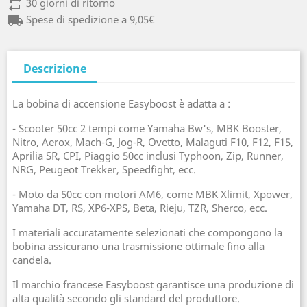
repeat
30 giorni di ritorno
local_shipping
Spese di spedizione a 9,05€
Descrizione
La bobina di accensione Easyboost è adatta a :
- Scooter 50cc 2 tempi come Yamaha Bw's, MBK Booster,
Nitro, Aerox, Mach-G, Jog-R, Ovetto, Malaguti F10, F12, F15,
Aprilia SR, CPI, Piaggio 50cc inclusi Typhoon, Zip, Runner,
NRG, Peugeot Trekker, Speedfight, ecc.
- Moto da 50cc con motori AM6, come MBK Xlimit, Xpower,
Yamaha DT, RS, XP6-XPS, Beta, Rieju, TZR, Sherco, ecc.
I materiali accuratamente selezionati che compongono la
bobina assicurano una trasmissione ottimale fino alla
candela.
Il marchio francese Easyboost garantisce una produzione di
alta qualità secondo gli standard del produttore.