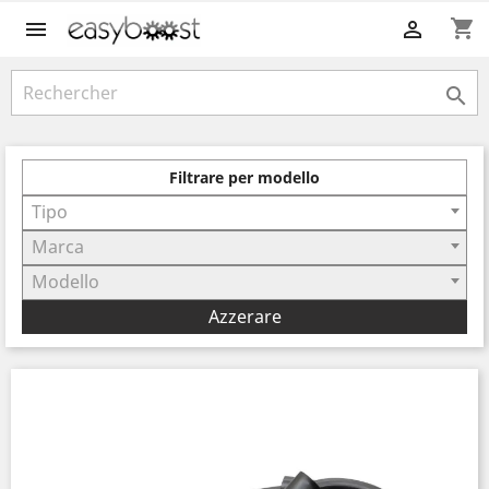
shopping_cart



Filtrare per modello
Tipo
Marca
Modello
Azzerare