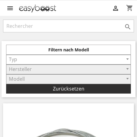
shopping_cart



Filtern nach Modell
Typ
Hersteller
Modell
Zurücksetzen