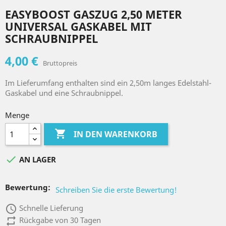
EASYBOOST GASZUG 2,50 METER
UNIVERSAL GASKABEL MIT
SCHRAUBNIPPEL
4,00 €
Bruttopreis
Im Lieferumfang enthalten sind ein 2,50m langes Edelstahl-
Gaskabel und eine Schraubnippel.
Menge

IN DEN WARENKORB

AN LAGER
Bewertung:
Schreiben Sie die erste Bewertung!
access_time
Schnelle Lieferung
repeat
Rückgabe von 30 Tagen