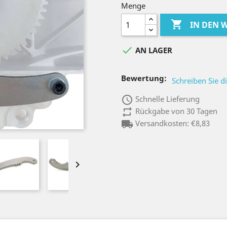
Menge

IN DEN

AN LAGER
Bewertung:
Schreiben Sie d
access_time
Schnelle Lieferung
repeat
Rückgabe von 30 Tagen
local_shipping
Versandkosten: €8,83
