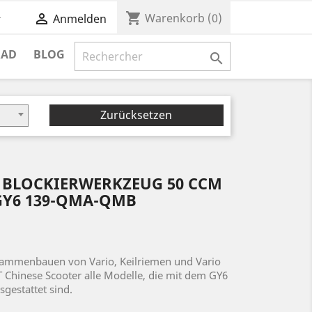
shopping_cart


Warenkorb
(0)
Anmelden
RAD
BLOG

Zurücksetzen
 BLOCKIERWERKZEUG 50 CCM
 GY6 139-QMA-QMB
sammenbauen von Vario, Keilriemen und Vario
 Chinese Scooter alle Modelle, die mit dem GY6
estattet sind.