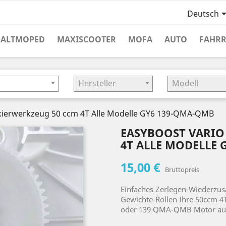
Deutsch
HALTMOPED
MAXISCOOTER
MOFA
AUTO
FAHR
Hersteller
Modell
ckierwerkzeug 50 ccm 4T Alle Modelle GY6 139-QMA-QMB
EASYBOOST VARIO
4T ALLE MODELLE
15,00 €
Bruttopreis
Einfaches Zerlegen-Wiederzu
Gewichte-Rollen Ihre 50ccm 4T
oder 139 QMA-QMB Motor ausg