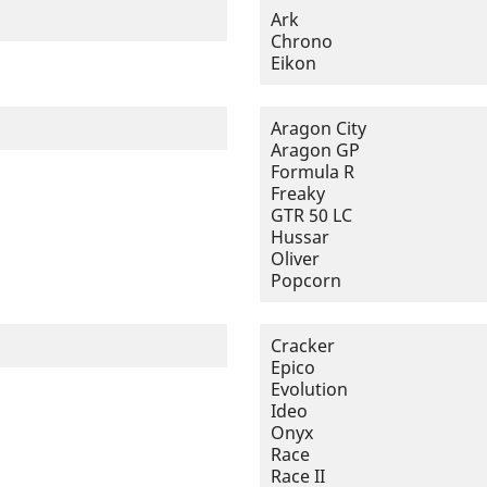
Ark
Chrono
Eikon
Aragon City
Aragon GP
Formula R
Freaky
GTR 50 LC
Hussar
Oliver
Popcorn
Cracker
Epico
Evolution
Ideo
Onyx
Race
Race II