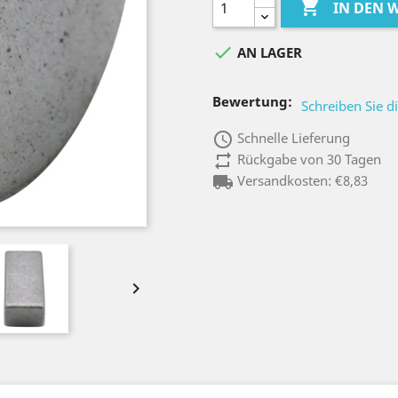

IN DEN

AN LAGER
Bewertung:
Schreiben Sie d
access_time
Schnelle Lieferung
repeat
Rückgabe von 30 Tagen
local_shipping
Versandkosten: €8,83
