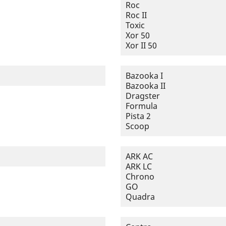
Roc
Roc II
Toxic
Xor 50
Xor II 50
Bazooka I
Bazooka II
Dragster
Formula
Pista 2
Scoop
ARK AC
ARK LC
Chrono
GO
Quadra