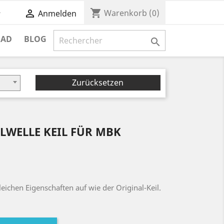
shopping_cart


Warenkorb
(0)
Anmelden
RAD
BLOG

Zurücksetzen
LWELLE KEIL FÜR MBK
leichen Eigenschaften auf wie der Original-Keil.