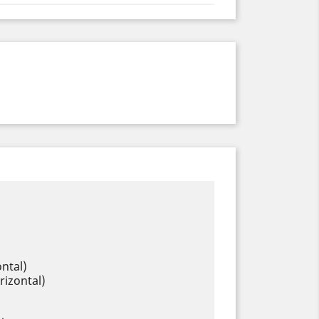
ntal)
rizontal)