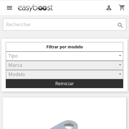
shopping_cart



Filtrar por modelo
Tipo
Marca
Modelo
Reiniciar