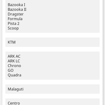
Bazooka I
Bazooka II
Dragster
Formula
Pista 2
Scoop
KTM
ARK AC
ARK LC
Chrono
GO
Quadra
Malaguti
Centro